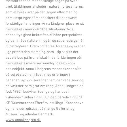
metafor for den menneskelige søgen på svar i
livet. Skildringer af steder i naturen præsenteres
som et fysisk svar på den søgen efter mening,
som udspringer af menneskets til tider svært
forståelige handlinger. Anna Lindgren placerer sit
menneske i mærkværdige situationer, hvis
dobbelttydighed bekræftes af både perspektivet
og den måde naturen indgår, og stiller spørgsmål
til betragteren. Drøm og fantasi forenes og skaber
lige præcis den stemning, som i sig selv er det
bedste bud på hvor vi skal finde forklaringen på
menneskets mysterier; nemlig i os selv som
naturobjekt. Anna Lindgrens mennesker er altid
på vej et sted hen i livet, med erfaringer i
bagagen, symboliseret gennem den røde snor og
de vækster, som gror omkring. Anna Lindgren er
født 1962 i Ludvika, Sverige og har boet i
København siden 1989. Hun debuterede 1995 på
KE (Kunstnerenes Efterårsudstilling) i København
og har siden udstillet på mange Gallerier og
Museer i og udenfor Danmark.
www.annalindgren.dk