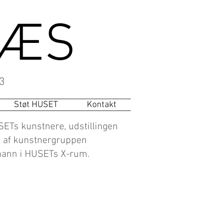
NÆS
3
Støt HUSET
Kontakt
SETs kunstnere, udstillingen
k” af kunstnergruppen
mann i HUSETs X-rum.