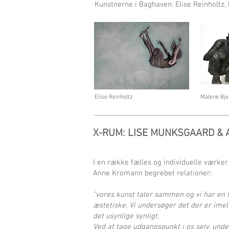
Kunstnerne i Baghaven: Elise Reinholtz,
Elise Reinholtz
Malene Bje
X-RUM: LISE MUNKSGAARD & A
I en række fælles og individuelle værke
Anne Kromann begrebet relationer:
”vores kunst taler sammen og vi har en fæ
æstetiske. Vi undersøger det der er ime
det usynlige synligt.
Ved at tage udgangspunkt i os selv, unde