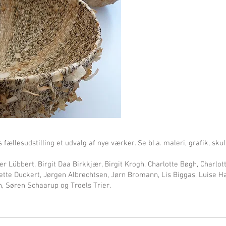
llesudstilling et udvalg af nye værker. Se bl.a. maleri, grafik, skul
 Lübbert, Birgit Daa Birkkjær, Birgit Krogh, Charlotte Bøgh, Charlot
tte Duckert, Jørgen Albrechtsen, Jørn Bromann, Lis Biggas, Luise H
n, Søren Schaarup og Troels Trier.