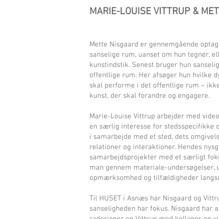
MARIE-LOUISE VITTRUP & ME
Mette Nisgaard er gennemgående optaget
sanselige rum, uanset om hun tegner, ell
kunstindstik. Senest bruger hun sanseli
offentlige rum. Her afsøger hun hvilke 
skal performe i det offentlige rum – ik
kunst, der skal forandre og engagere.
Marie-Louise Vittrup arbejder med video
en særlig interesse for stedsspecifikke o
i samarbejde med et sted, dets omgivel
relationer og interaktioner. Hendes nys
samarbejdsprojekter med et særligt fok
man gennem materiale-undersøgelser, udv
opmærksomhed og tilfældigheder langs
Til HUSET i Asnæs har Nisgaard og Vittrup
sanseligheden har fokus. Nisgaard har 