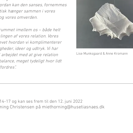
vordan kan den sanses, fornemmes
tetisk hænger sammen i vores
 og vores omverden.
l rummet imellem os – både helt
lingen af vores relation. Vores
plevet hvordan vi komplimenterer
heder, ideer og udtryk. Vi har
Lise Munksgaard & Anne Kromann
I arbejdet med at give relation
alance, meget tydeligt hvor lidt
fordres”.
14-17 og kan ses frem til den 12. juni 2022
rning Christensen på
miethorning@husetiasnaes.dk