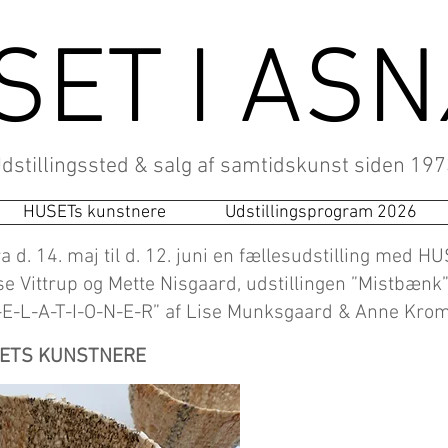
SET I AS
dstillingssted & salg af samtidskunst
siden 197
HUSETs kunstnere
Udstillingsprogram 2026
d. 14. maj til d. 12. juni en fællesudstilling med HU
se Vittrup og Mette Nisgaard, udstillingen ”Mistbæn
-E-L-A-T-I-O-N-E-R” af Lise Munksgaard & Anne Kro
SETS KUNSTNERE