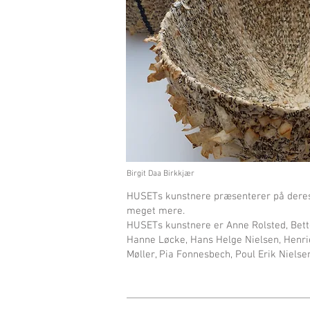
Birgit Daa Birkkjær
HUSETs kunstnere præsenterer på deres fæ
meget mere.
HUSETs kunstnere er Anne Rolsted, Better
Hanne Løcke, Hans Helge Nielsen, Henrie
Møller, Pia Fonnesbech, Poul Erik Nielse