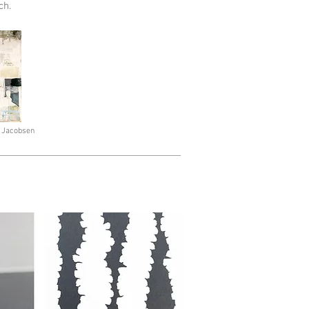
ch.
 Jacobsen