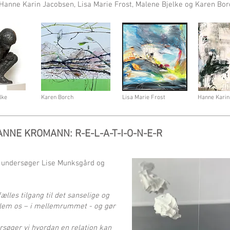
 Hanne Karin Jacobsen, Lisa Marie Frost, Malene Bjelke og Karen Bor
lke
Karen Borch
Lisa Marie Frost
Hanne Karin
NNE KROMANN: R-E-L-A-T-I-O-N-E-R
r undersøger Lise Munksgård og
lles tilgang til det sanselige og
llem os – i mellemrummet - og gør
rsøger vi hvordan en relation kan