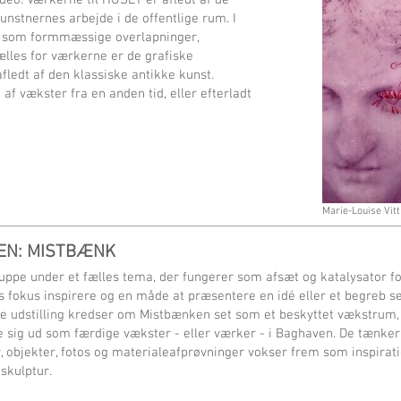
deo. Værkerne til HUSET er afledt af de
stnernes arbejde i de offentlige rum. I
 som formmæssige overlapninger,
lles for værkerne er de grafiske
fledt af den klassiske antikke kunst.
 af vækster fra en anden tid, eller efterladt
Marie-Louise Vit
EN: MISTBÆNK
ppe under et fælles tema, der fungerer som afsæt og katalysator for
es fokus inspirere og en måde at præsentere en idé eller et begreb s
udstilling kredser om Mistbænken set som et beskyttet vækstrum,
folde sig ud som færdige vækster - eller værker - i Baghaven. De tæn
, objekter, fotos og materialeafprøvninger vokser frem som inspirati
 skulptur.