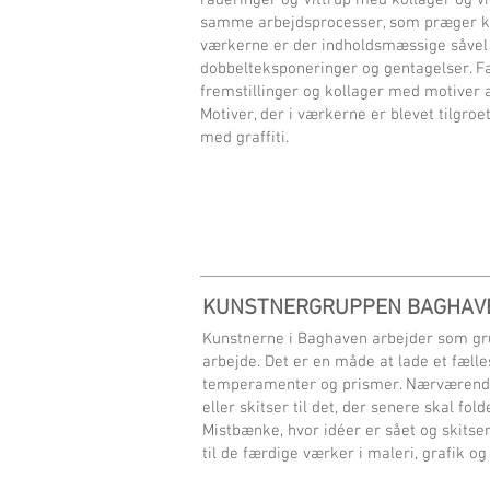
raderinger og Vittrup med kollager og vi
samme arbejdsprocesser, som præger kun
værkerne er der indholdsmæssige såvel
dobbelteksponeringer og gentagelser. Fæ
fremstillinger og kollager med motiver a
Motiver, der i værkerne er blevet tilgroet
med graffiti.
KUNSTNERGRUPPEN BAGHAV
Kunstnerne i Baghaven arbejder som gru
arbejde. Det er en måde at lade et fæll
temperamenter og prismer. Nærværende 
eller skitser til det, der senere skal 
Mistbænke, hvor idéer er sået og skitser
til de færdige værker i maleri, grafik og