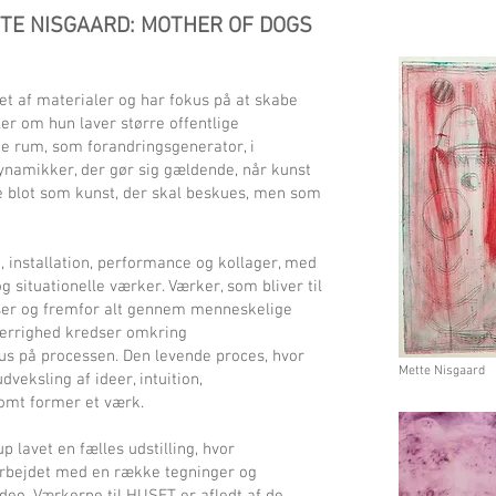
TTE NISGAARD: MOTHER OF DOGS
 af materialer og har fokus på at skabe
er om hun laver større offentlige
ge rum, som forandringsgenerator, i
dynamikker, der gør sig gældende, når kunst
ke blot som kunst, der skal beskues, men som
, installation, performance og kollager, med
g situationelle værker. Værker, som bliver til
ser og fremfor alt gennem menneskelige
gerrighed kredser omkring
us på processen. Den levende proces, hvor
Mette Nisgaard
eksling af ideer, intuition,
omt former et værk.
 lavet en fælles udstilling, hvor
arbejdet med en række tegninger og