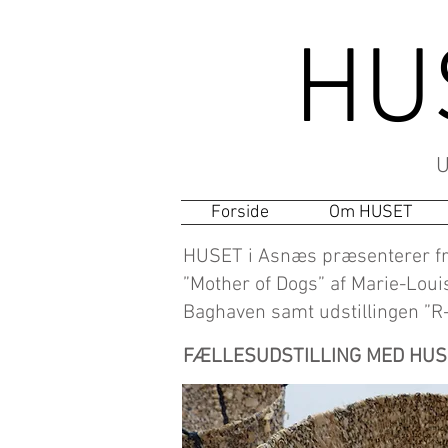
HU
U
Forside
Om HUSET
HUSET i Asnæs præsenterer fra 
”Mother of Dogs” af Marie-Loui
Baghaven samt udstillingen ”R
FÆLLESUDSTILLING MED HU