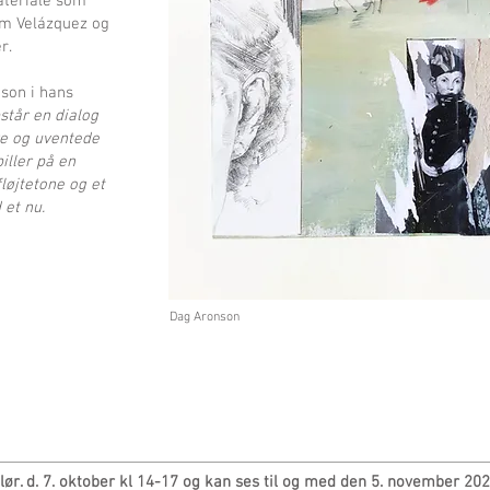
ateriale som
om Velázquez og
r.
nson i hans
står en dialog
ye og uventede
iller på en
løjtetone og et
et nu.
Dag Aronson
lør. d. 7. oktober kl 14-17 og kan ses til og med den 5. november 202