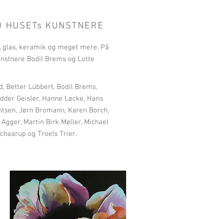
ED HUSETs KUNSTNERE
, glas, keramik og meget mere. På
unstnere Bodil Brems og Lotte
d, Better Lübbert, Bodil Brems,
idder Geisler, Hanne Løcke, Hans
chtsen, Jørn Bromann, Karen Borch,
 Agger, Martin Birk Møller, Michael
Schaarup og Troels Trier.