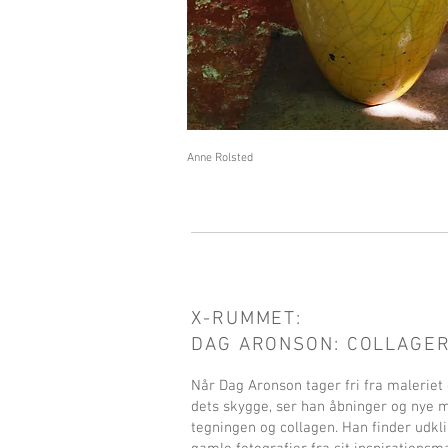
Anne Rolsted
X-RUMMET:
DAG ARONSON: COLLAGE
Når Dag Aronson tager fri fra maleriet
dets skygge, ser han åbninger og nye m
tegningen og collagen. Han finder udkli