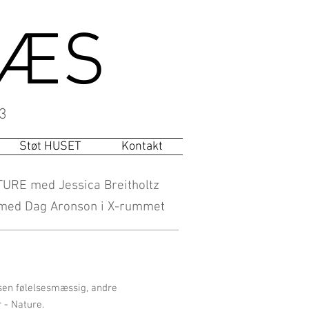
NÆS
3
Støt HUSET
Kontakt
ATURE med Jessica Breitholtz
g med Dag Aronson i X-rummet
sen følelsesmæssig, andre
r - Nature.