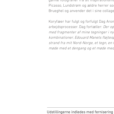
gamle fotografier fra sit inspirationsm
Picasso, Lundstrøm og ældre herrer s
Brueghel og anvender det i sine collage
Koryfæer har fulgt og forfulgt Dag Aro
arbejdsprocesser. Dag fortæller:
Der op
med fragmenter af mine tegninger i n
kombinationer. Edouard Manets fløjtesp
strand fra mit Nord-Norge, et tegn, en f
møde med et dengang og et møde med 
Udstillingerne indledes med fernisering 