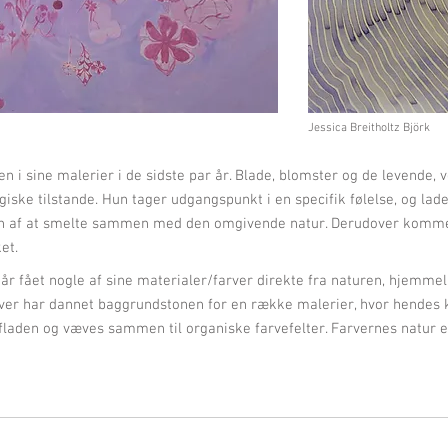
Jessica Breitholtz Björk
 i sine malerier i de sidste par år. Blade, blomster og de levende, 
ske tilstande. Hun tager udgangspunkt i en specifik følelse, og lad
n af at smelte sammen med den omgivende natur. Derudover kommer 
et.
e år fået nogle af sine materialer/farver direkte fra naturen, hjemm
arver har dannet baggrundstonen for en række malerier, hvor hendes
fladen og væves sammen til organiske farvefelter. Farvernes natur er 