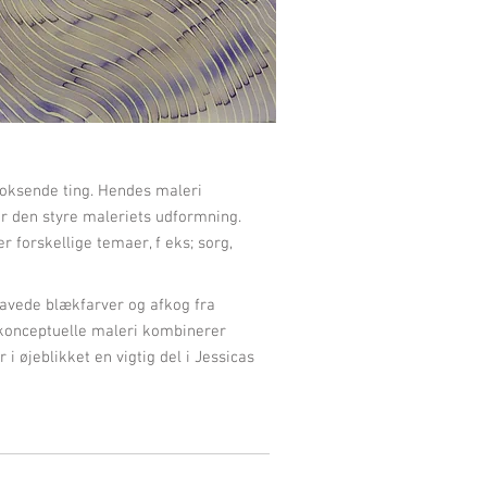
voksende ting. Hendes maleri
er den styre maleriets udformning.
forskellige temaer, f eks; sorg,
elavede blækfarver og afkog fra
 konceptuelle maleri kombinerer
i øjeblikket en vigtig del i Jessicas