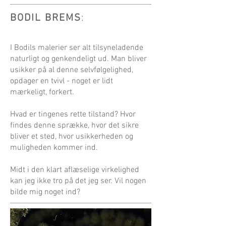
BODIL BREMS
:
I Bodils malerier ser alt tilsyneladende
naturligt og genkendeligt ud. Man bliver
usikker på al denne selvfølgelighed,
opdager en tvivl - noget er lidt
mærkeligt, forkert.
Hvad er tingenes rette tilstand? Hvor
findes denne sprække, hvor det sikre
bliver et sted, hvor usikkerheden og
muligheden kommer ind.
Midt i den klart aflæselige virkelighed
kan jeg ikke tro på det jeg ser. Vil nogen
bilde mig noget ind?