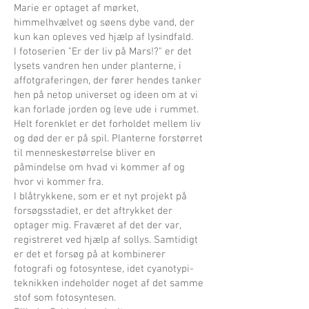
Marie er optaget af mørket,
himmelhvælvet og søens dybe vand, der
kun kan opleves ved hjælp af lysindfald.
I fotoserien "Er der liv på Mars!?" er det
lysets vandren hen under planterne, i
affotgraferingen, der fører hendes tanker
hen på netop universet og ideen om at vi
kan forlade jorden og leve ude i rummet.
Helt forenklet er det forholdet mellem liv
og død der er på spil. Planterne forstørret
til menneskestørrelse bliver en
påmindelse om hvad vi kommer af og
hvor vi kommer fra.
I blåtrykkene, som er et nyt projekt på
forsøgsstadiet, er det aftrykket der
optager mig. Fraværet af det der var,
registreret ved hjælp af sollys. Samtidigt
er det et forsøg på at kombinerer
fotografi og fotosyntese, idet cyanotypi-
teknikken indeholder noget af det samme
stof som fotosyntesen.