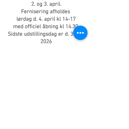
2. og 3. april.
Fernisering afholdes
lørdag d. 4. april kl 14-17
med officiel åbning kl 14.30.
Sidste udstillingsdag er d. 3. maj
2026
HUSET i Asnæs
Storegade 31, 4550 Asnæs
+45 59 65 08 61
info@husetiasnaes.dk
Entré: 30 kr.
Åbnet: tirsdag-søndag kl. 13-17
Ferniseringslørdage: Kl. 14-17.
Ferniseringstaler kl. 14.30.