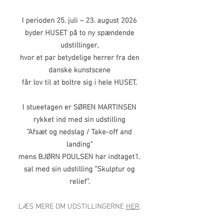
BODIL BREMS
I perioden 25. juli – 23. august 2026
byder HUSET på to ny spændende
udstillinger,
hvor et par betydelige herrer fra den
danske kunstscene
får lov til at boltre sig i hele HUSET.
I stueetagen er SØREN MARTINSEN
rykket ind med sin udstilling
”Afsæt og nedslag / Take-off and
landing”
mens BJØRN POULSEN har indtaget1.
sal med sin udstilling ”Skulptur og
relief”.
LÆS MERE OM UDSTILLINGERNE
HER
.